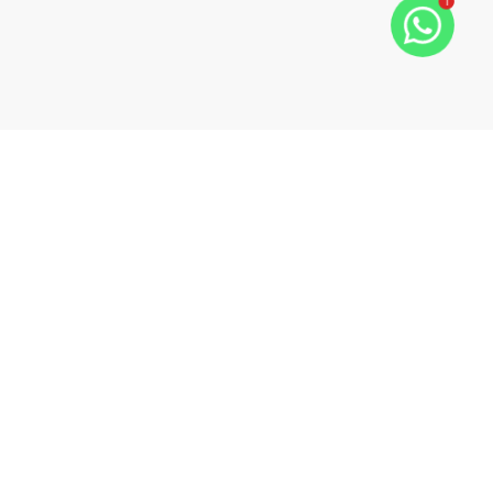
1
Imobiliária Brasília | SEPS 705/905, Bloco C, Asa Sul –
Brasília/DF | CRECI J. 1691 | Atendimento: (61) 3244-1787 |
contato@imobiliariabrasilia.net.br – Tradição e confiança no
mercado imobiliário do DF.
Imobiliária Brasília
CRECI:
17829-DF