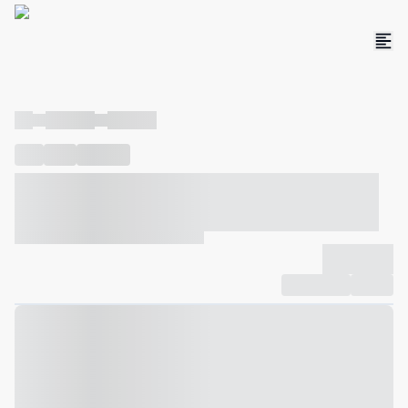
----
----- -----
----- -----
----
-----
---- ------
----- ----- -- ------ ---- ---- -- ----- ----- -----
--- ------
----- ----- -- ------ ----- ----- -- ------
-------------
Compartilhar
Favorito