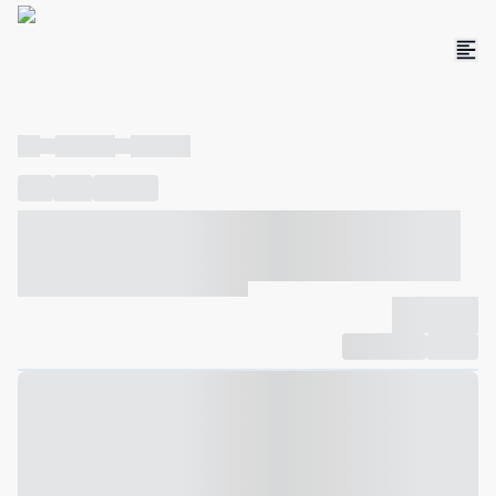
----
----- -----
----- -----
----
-----
---- ------
----- ----- -- ------ ---- ---- -- ----- ----- -----
--- ------
----- ----- -- ------ ----- ----- -- ------
-------------
Compartilhar
Favorito